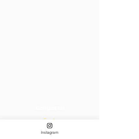
Contact Us
Email:
yukainamorinoko@hotmail.com
Instagram