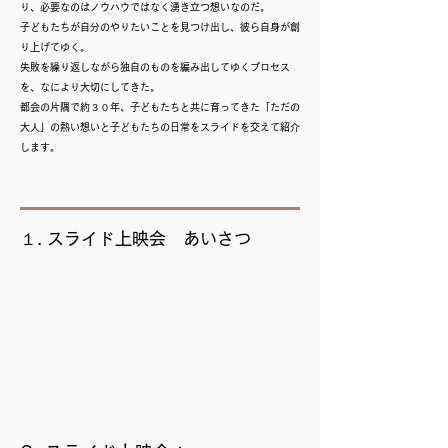
り、必要なのはノウハウではなく湧き立つ想いなのだ。
子どもたちが自分のやりたいことを見つけ出し、彼ら自身が創
り上げてゆく。
失敗を繰り返しながら独自のものを編み出してゆくプロセス
を、なにより大切にしてきた。
都会の片隅で約３０年、子どもたちと共に育ってきた「ただの
大人」の熱い想いと子どもたちの日常をスライドを交えて紹介
します。
１. スライド上映会 あいさつ