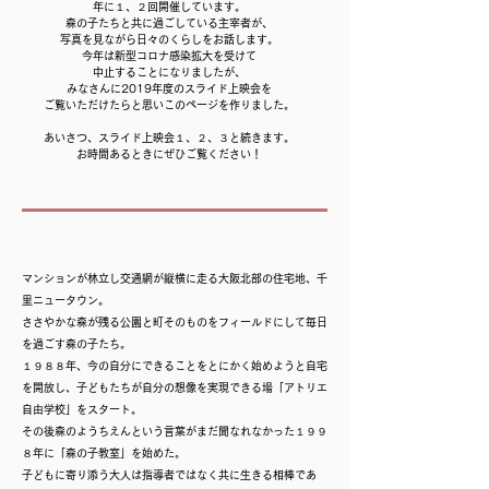
年に１、２回開催しています。
森の子たちと共に過ごしている主宰者が、
写真を見ながら
日々のくらしをお話します。
今年は新型コロナ感染拡大を受けて
中止することに
なりましたが、
みなさんに2019年度のスライド上映会を
ご覧いただけたらと思い
このページを作りました。
あいさつ、スライド上映会１、２、３と続きます。
お時間あるときにぜひご覧ください！
マンションが林立し交通網が縦横に走る大阪北部の住宅地、千
里ニュータウン。
ささやかな森が残る公園と町そのものをフィールドにして毎日
を過ごす森の子たち。
１９８８年、今の自分にできることをとにかく始めようと自宅
を開放し、子どもたちが自分の想像を実現できる場「アトリエ
自由学校」をスタート。
その後森のようちえんという言葉がまだ聞なれなかった１９９
８年に「森の子教室」を始めた。
子どもに寄り添う大人は指導者ではなく共に生きる相棒であ