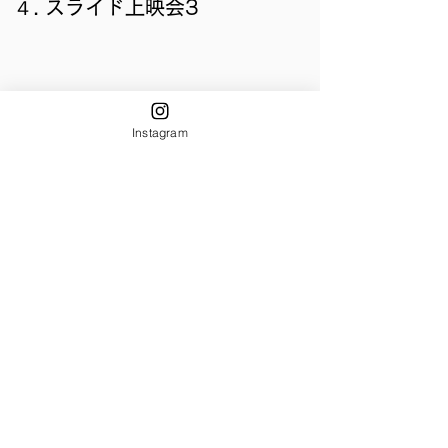
４. スライド上映会3
Instagram
ご感想をぜひ！
こちらにご記入ください！
↓↓↓
https://forms.gle/hNMiuYTX4Unpdt9z6