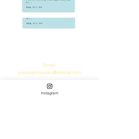
Contact Us
Email:
yukainamorinoko@hotmail.com
Instagram
Address
〒560-0085
豊中市上新田1-23-16